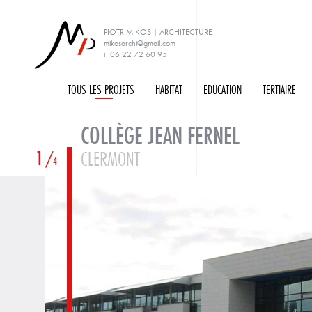
PIOTR MIKOS | ARCHITECTURE
mikosarchi@gmail.com
t. 06 22 72 60 95
TOUS LES PROJETS
H
ABITAT
É
DUCATION
T
ERTIAIRE
COLLÈGE JEAN FERNEL
1
CLERMONT
4
PRÉCÉDENT