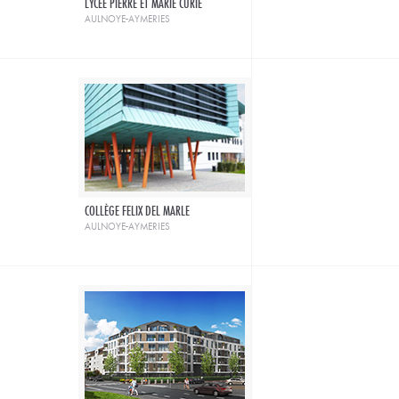
LYCÉE PIERRE ET MARIE CURIE
aulnoye-aymeries
COLLÈGE FELIX DEL MARLE
aulnoye-aymeries