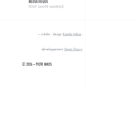
MÉDIATHÈQUE
pont sainte maxence
— crédits : design
Kamila Mikos
-
développement
Simon Doury
© 2026 — PIOTR MIKOS