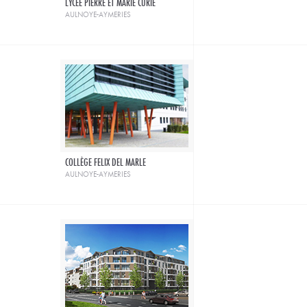
LYCÉE PIERRE ET MARIE CURIE
aulnoye-aymeries
COLLÈGE FELIX DEL MARLE
aulnoye-aymeries