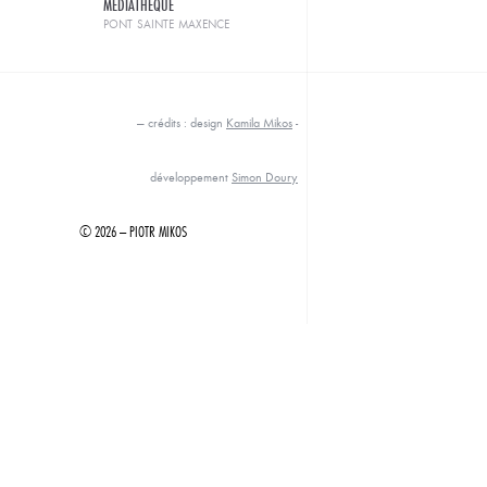
MÉDIATHÈQUE
pont sainte maxence
— crédits : design
Kamila Mikos
-
développement
Simon Doury
© 2026 — PIOTR MIKOS