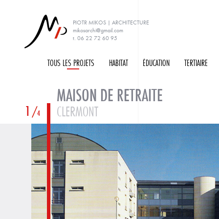
PIOTR MIKOS | ARCHITECTURE
mikosarchi@gmail.com
t. 06 22 72 60 95
TOUS LES PROJETS
H
ABITAT
É
DUCATION
T
ERTIAIRE
MAISON DE RETRAITE
1
CLERMONT
4
PRÉCÉDENT