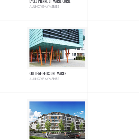
LYCÉE PIERRE ET MARIE CURIE
aulnoye-aymeries
COLLÈGE FELIX DEL MARLE
aulnoye-aymeries