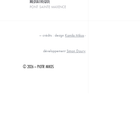
MÉDIATHÈQUE
pont sainte maxence
— crédits : design
Kamila Mikos
-
développement
Simon Doury
© 2026 — PIOTR MIKOS