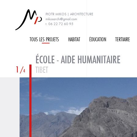
PIOTR MIKOS | ARCHITECTURE
mikosarchi@gmail.com
t. 06 22 72 60 95
TOUS LES PROJETS
H
ABITAT
É
DUCATION
T
ERTIAIRE
ÉCOLE - AIDE HUMANITAIRE
1
TIBET
4
PRÉCÉDENT